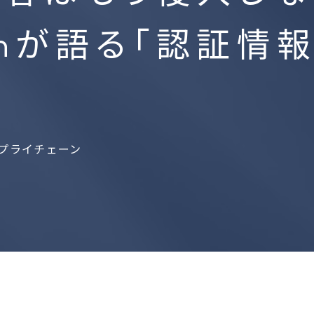
ャルメディア脅威イ
dianが語る「認証
ジェンスマネージド
Cyabra
ス
プライチェーン