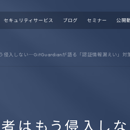
セキュリティサービス
ブログ
セミナー
公開
侵入しない─GitGuardianが語る「認証情報漏えい」
ロゴの由来
ほぼこもセキュリティニ
域
ース
プロテクティブDNS
Cypex
t
DomainTools®
1