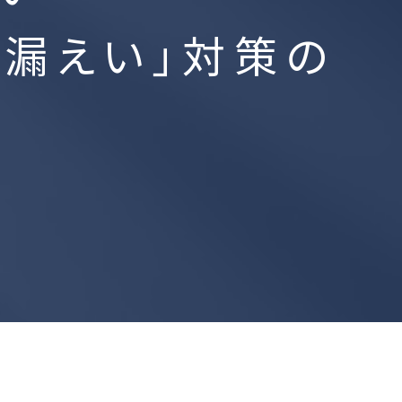
情報漏えい」対策の
VoyagerLabs