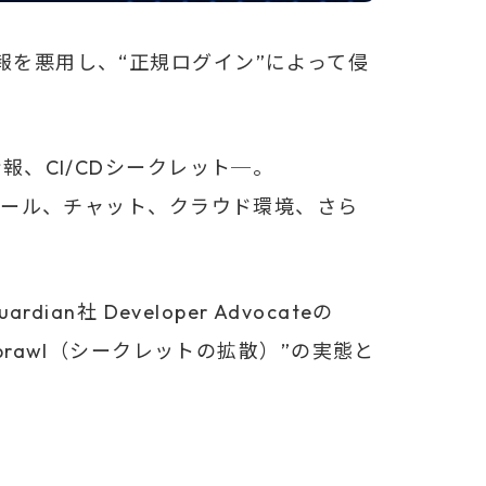
報を悪用し、“正規ログイン”によって侵
報、CI/CDシークレット─。
理ツール、チャット、クラウド環境、さら
。
an社 Developer Advocateの
et Sprawl（シークレットの拡散）”の実態と