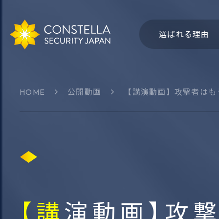
選ばれる理由
HOME
公開動画
【講演動画】攻撃者はもう
会社概要
社名・
サイバー領域
認知領
Group-IB
CSJ 
THXシリーズ
Bitsigh
ThreatSonar
Intel47
【講演動画】攻撃者はもう侵入しない