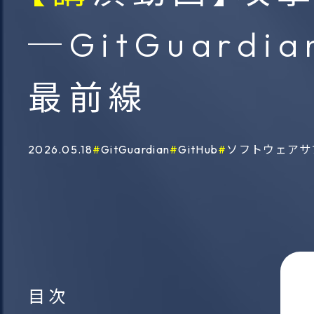
ソーシ
情報作戦分析フレームワー
─GitGuar
ンテリ
ク
サービ
最前線
ThreatVision
2026.05.18
GitGuardian
GitHub
ソフトウェアサ
暗号資産・ＮＦＴ追跡サー
ビス
目次