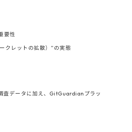
の重要性
l（シークレットの拡散）”の実態
ータに加え、GitGuardianプラッ