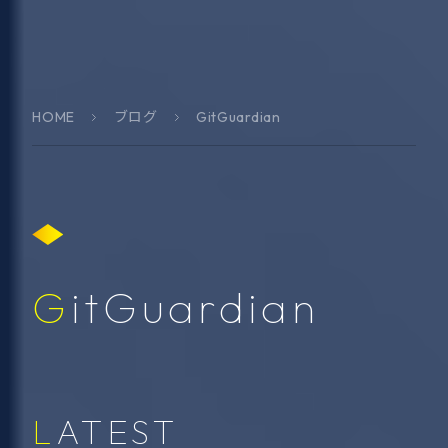
HOME
ブログ
GitGuardian
GitGuardian
LATEST