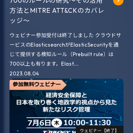
700のルールの研究～その活用
方法とMITRE ATT&CKのカバレ
ッジ～
ウェビナー参加受付は終了しました クラウドサ
ービスのElasticsearchがElasticSecurityを通
じて提供する検知ルール（Prebuilt rule）は
700以上も有ります。Elast...
2023.08.04
ウェビナー【終了】