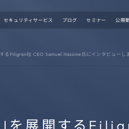
セキュリティサービス
ブログ
セミナー
公開
るFiligran社 CEO Samuel Hassine氏にインタビュー
ロゴの由来
ほぼこもセキュリティニ
域
ース
プロテクティブDNS
Cypex
t
DomainTools®
1