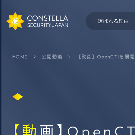
選ばれる理由
HOME
公開動画
【動画】OpenCTIを展開す
会社概要
社名・
サイバー領域
認知領
Group-IB
CSJ 
THXシリーズ
Bitsigh
ThreatSonar
Intel47
【動画】OpenCTIを展開するFiligran社 CEO