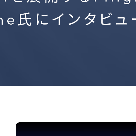
ャルメディア脅威イ
ssine氏にインタビ
ジェンスマネージド
Cyabra
ス