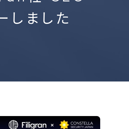
ューしました
VoyagerLabs