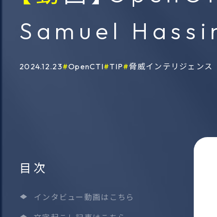
ソーシ
情報作戦分析フレームワー
Samuel Ha
ンテリ
ク
サービ
2024.12.23
OpenCTI
TIP
脅威インテリジェンス
ThreatVision
暗号資産・ＮＦＴ追跡サー
ビス
目次
インタビュー動画はこちら