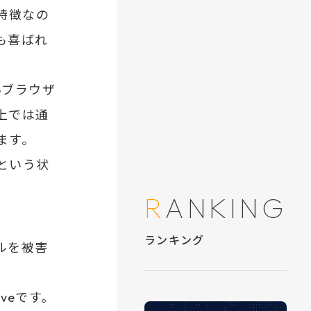
特徴なの
も喜ばれ
bブラウザ
上では通
ます。
という状
ルを被害
iveです。