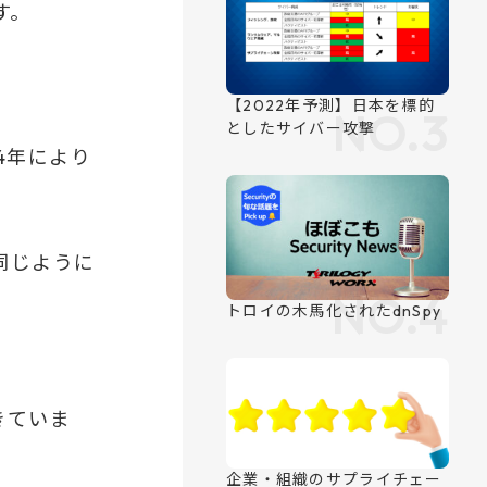
す。
。
4年により
侵害されたSmartTube
、同じように
【2022年予測】日本を標的
としたサイバー攻撃
きていま