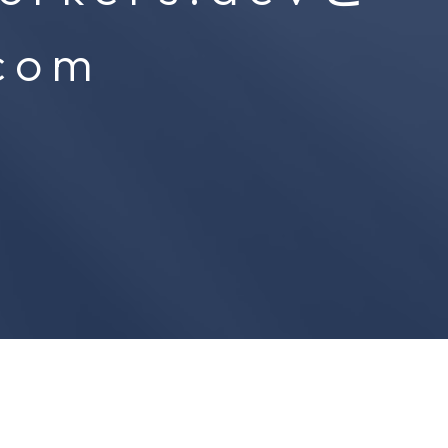
ャルメディア脅威イ
.com
ジェンスマネージド
Cyabra
ス