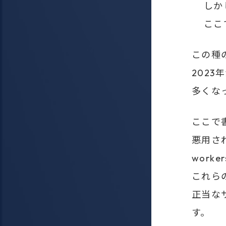
しか
ここ
この種
202
多くな
ここで
悪用さ
worke
これら
正当な
す。