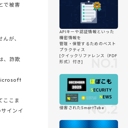
とで被害
RANKING
。
ランキング
せんが、
は、詐欺
osoft
APIキーや認証情報といった
機密情報を
てここま
管理・保管するためのベスト
のサインイ
プラクティス
[クイックリファレンス（PDF
形式）付き]