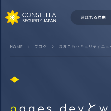
選ばれる理由
HOME
ブログ
ほぼこもセキュリティニュ
会社概要
社名・
サイバー領域
認知領
Group-IB
CSJ 
THXシリーズ
Bitsigh
ThreatSonar
Intel47
pages.devとworkers.devと