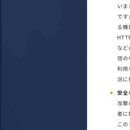
いま
です
る機
HT
など
信の
利用
況に
安全
攻撃
者に
この