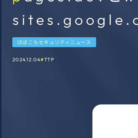
ソーシ
情報作戦分析フレームワー
sites.google
ンテリ
ク
サービ
ほぼこもセキュリティニュース
ThreatVision
2024.12.04
TTP
暗号資産・ＮＦＴ追跡サー
ビス