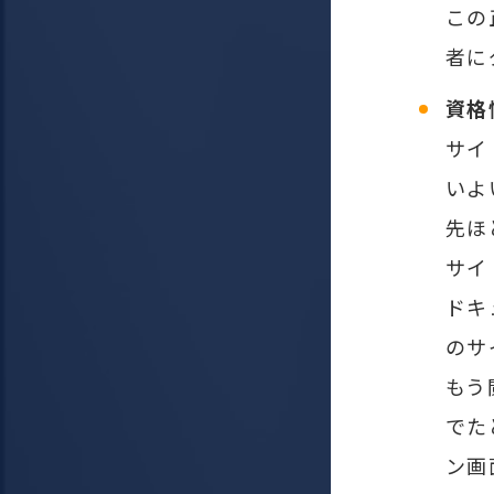
この
者に
資格
サイ
いよ
先ほ
サイ
ドキ
のサ
もう
でた
ン画