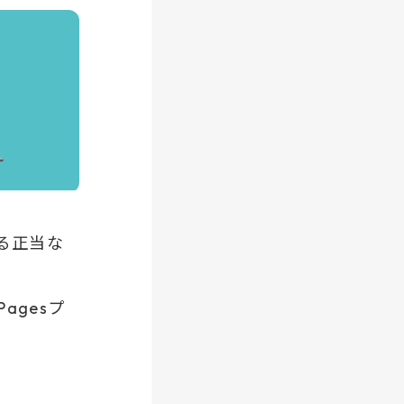
供する正当な
agesプ