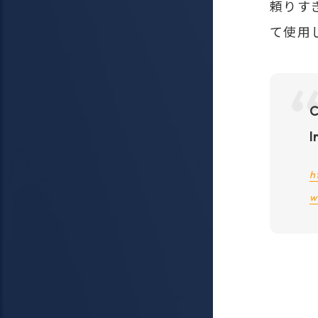
頼りす
て使用
C
I
h
w