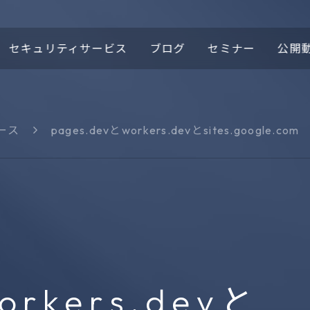
セキュリティサービス
ブログ
セミナー
公開
ース
pages.devとworkers.devとsites.google.com
ロゴの由来
ほぼこもセキュリティニ
域
ース
プロテクティブDNS
Cypex
t
DomainTools®
1