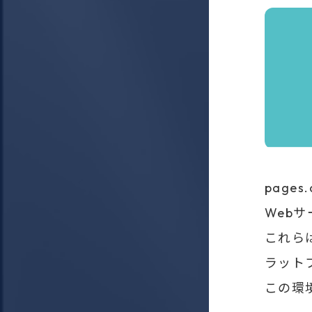
pages
Web
これらは
ラット
この環