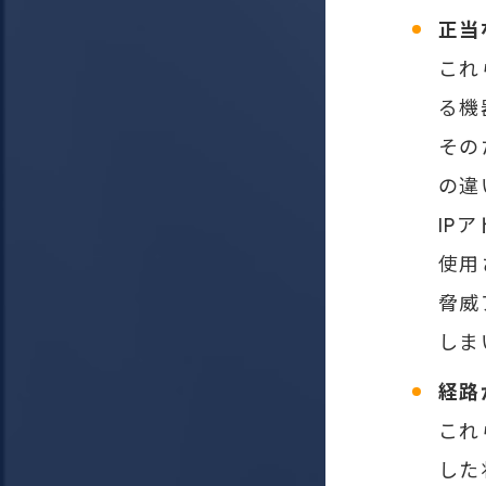
正当
これ
る機
その
の違
IP
使用
脅威
しま
経路
これ
した