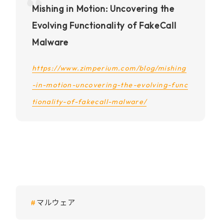
Mishing in Motion: Uncovering the
Evolving Functionality of FakeCall
Malware
https://www.zimperium.com/blog/mishing
-in-motion-uncovering-the-evolving-func
tionality-of-fakecall-malware/
マルウェア