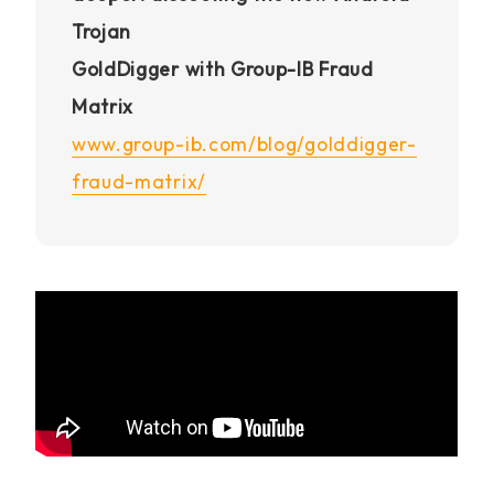
Trojan
GoldDigger with Group-IB Fraud
Matrix
www.group-ib.com/blog/golddigger-
fraud-matrix/