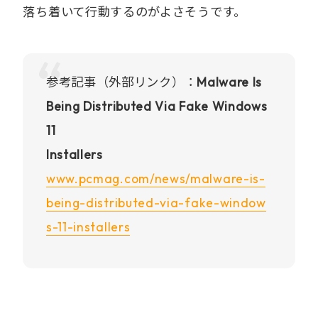
落ち着いて行動するのがよさそうです。
参考記事（外部リンク）：
Malware Is
Being Distributed Via Fake Windows
11
Installers
www.pcmag.com/news/malware-is-
being-distributed-via-fake-window
s-11-installers