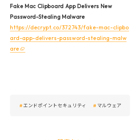
Fake Mac Clipboard App Delivers New
Password-Stealing Malware
https://decrypt.co/372743/fake-mac-clipbo
ard-app-delivers-password-stealing-malw
are
エンドポイントセキュリティ
マルウェア