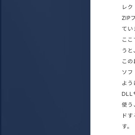
レク
ZI
てい
ここ
うと
この
ソフ
よう
DL
使う
ドす
す。