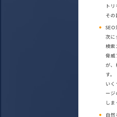
トリ
その
SE
次に
検索
脅威
が、
す。
いく
ージ
しま
自然