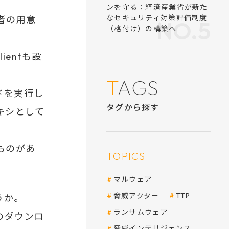
APIキーや認証情報といった
者の用意
機密情報を
管理・保管するためのベスト
プラクティス
[クイックリファレンス（PDF
ientも設
形式）付き]
ドを実行し
キシとして
ものがあ
侵害されたSmartTube
うか。
のダウンロ