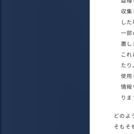
亜種
収集
した
一部の
置し
これ
たり
使用
情報
りま
どのよ
そもそ