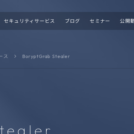
セキュリティサービス
ブログ
セミナー
公開
ース
BoryptGrab Stealer
ロゴの由来
ほぼこもセキュリティニ
域
ース
プロテクティブDNS
Cypex
t
DomainTools®
1
tealer