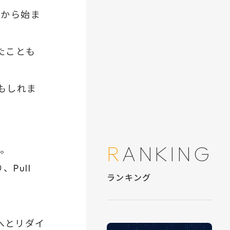
ジから始ま
たことも
もしれま
す。
、Pull
へとリダイ