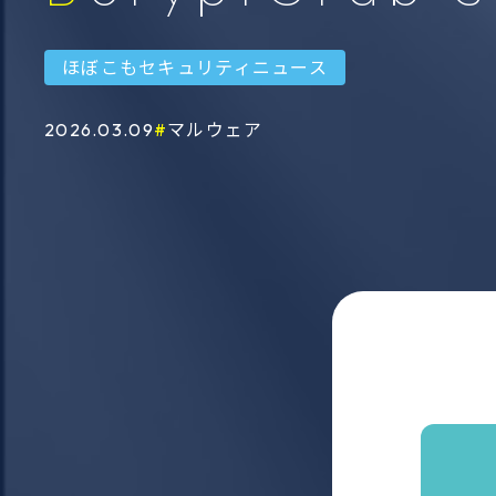
ソーシ
情報作戦分析フレームワー
ンテリ
ほぼこもセキュリティニュース
ク
サービ
2026.03.09
マルウェア
ThreatVision
暗号資産・ＮＦＴ追跡サー
ビス