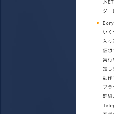
.N
ダー
Bor
いく
入り
仮想
実行
定し
動作
ブラ
詳細
Te