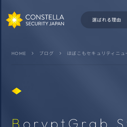
選ばれる理由
HOME
ブログ
ほぼこもセキュリティニュ
会社概要
社名・
サイバー領域
認知領
Group-IB
CSJ 
THXシリーズ
Bitsigh
ThreatSonar
Intel47
BoryptGrab S