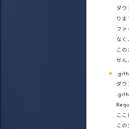
ダウ
りま
ファ
なく
この
せん
.git
ダウ
.gi
Re
ここ
この