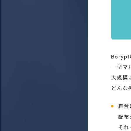
Bory
ー型マ
大規模
どんな
舞台は
配布
それ