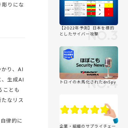
き彫りにな
かり、AI
、生成AI
ることも
新たなリス
を自律的に