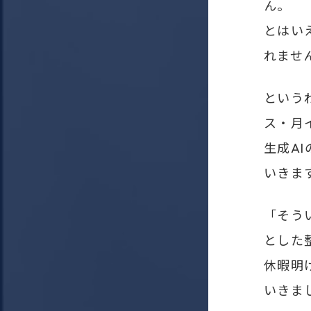
ん。
とはい
れませ
という
ス・月
生成A
いきま
「そう
とした
休暇明
いきま