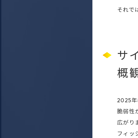
それで
サ
概
202
脆弱性
広がり
フィッ