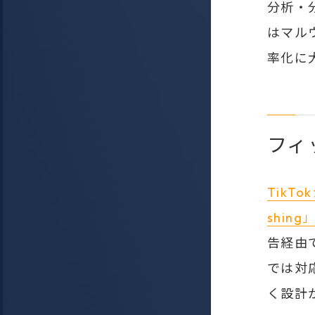
分析・
はマル
率化に
フィ
TikT
shing
告経由
では対
く設計