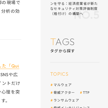
御の現場で
ィ分析の効
た「Qui
SNSや広
イントだけ
や心理を突
ます。