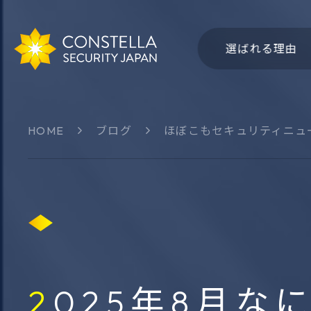
選ばれる理由
HOME
ブログ
ほぼこもセキュリティニュ
会社概要
社名・
サイバー領域
認知領
Group-IB
CSJ 
THXシリーズ
Bitsigh
ThreatSonar
Intel47
2025年8月なにが起きた？ほぼこも的セキュリティ