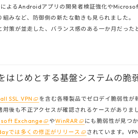
leによるAndroidアプリの開発者検証強化やMicrosof
り組みなど、防御側の新たな動きも見られました。
と対策が並走した、バランス感のある一か月だった
。
Nをはじめとする基盤システムの脆
all SSL VPN
を含む各種製品でゼロデイ脆弱性が
適用後も不正アクセスが確認されるケースがありま
osoft Exchange
や
WinRAR
にも脆弱性が見つ
esdayでは多くの修正がリリース
されています。VP