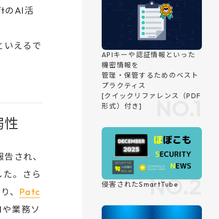
tのAI活
といえるで
弱性
報告され、
した。さら
かり、
Patc
Nや業務ソ