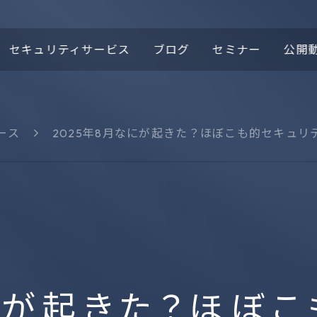
セキュリティサービス
ブログ
セミナー
公開
ース
2025年8月なにが起きた？ほぼこも的セキュリ
ロゴの由来
ほぼこもセキュリティニ
域
ース
プロテクティブDNS
Cypex
t
DomainTools®
1