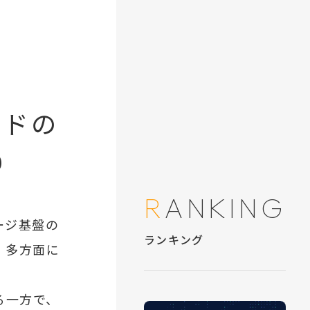
ンドの
り
ージ基盤の
、多方面に
る一方で、