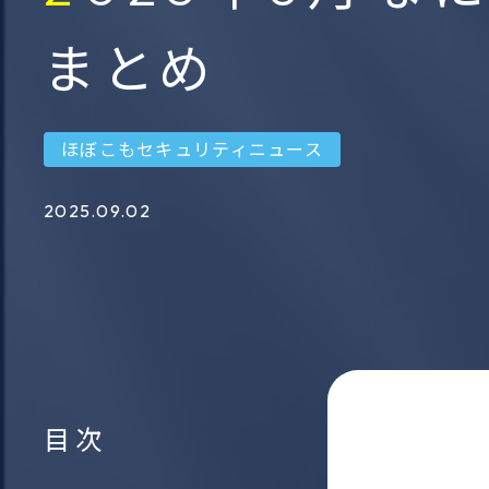
ソーシ
情報作戦分析フレームワー
まとめ
ンテリ
ク
サービ
ほぼこもセキュリティニュース
ThreatVision
2025.09.02
暗号資産・ＮＦＴ追跡サー
ビス
目次