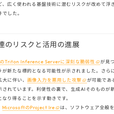
ど、広く使われる基盤技術に潜むリスクが改めて浮
件でした。
関連のリスクと活用の進展
AのTriton Inference Serverに深刻な脆弱性
が見つ
ラが新たな標的となる可能性が示されました。さらに
拡大に伴い、
画像入力を悪用した攻撃
が可能であ
示されています。利便性の裏で、生成AIそのものが
となり得ることを示す動きです。
、
MicrosoftのProject Ire
は、ソフトウェア全般