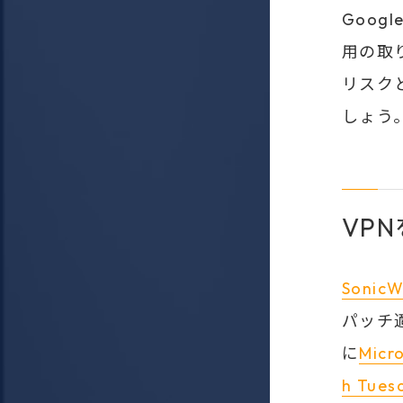
Goog
用の取
リスク
しょう
VP
SonicW
パッチ
に
Micr
h Tu