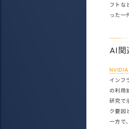
フトな
った一
AI
NVIDI
インフ
の利用
研究で
ク要因
一方で